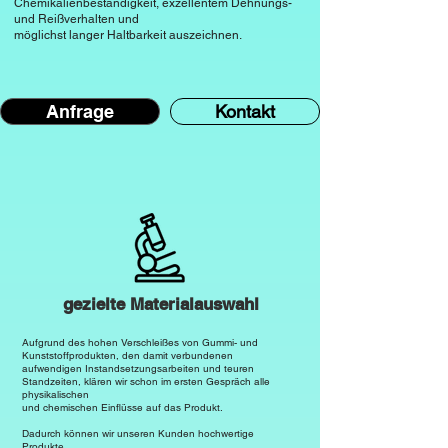
Chemikalienbeständigkeit, exzellentem Dehnungs-
leitenden Anwendungen eingesetzt, wo 
und Reißverhalten und
moderate Isolation ausreicht.

möglichst langer Haltbarkeit auszeichnen.
Witterungsbeständigkeit

SBR ist anfälliger für 
Anfrage
Kontakt
Witterungseinflüsse und Ozon im 
Vergleich zu anderen Elastomeren.

Eine begrenzte 
Witterungsbeständigkeit kann zu einem 
Abbau der Materialeigenschaften bei 
längerer Exposition führen.

Chemikalienbeständigkeit

gezielte Materialauswahl
SBR ist gegenüber den meisten 
Chemikalien nicht beständig.

Aufgrund des hohen Verschleißes von Gummi-
und
Kunststoffprodukten, den damit verbundenen
Es zeigt begrenzte Beständigkeit 
aufwendigen Instandsetzungsarbeiten und teuren
Standzeiten, klären wir schon im ersten Gespräch alle
gegenüber Ölen, Fetten und einigen 
physikalischen
und chemischen Einflüsse auf das Produkt.
Säuren und ist 

Dadurch können wir unseren Kunden hochwertige
sehr anfällig für Schäden durch 
Produkte