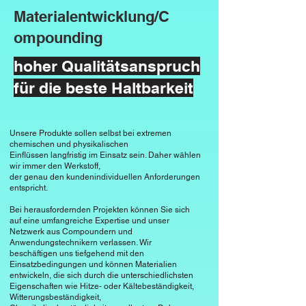
zu stehen und der geringe Peis macht 
Dichtungen, Schläuche und 
Materialentwicklung/C
es auch für industrielle Anwendungen 
Dämmmaterialien verwendet, wo seine 
attraktiv.

ompounding
Verschleißfestigkeit und 
kosteneffiziente Produktion geschätzt 
hoher Qualitätsanspruch
Dichte

werden.

Die Dichte von SBR ist im mittleren 
für die beste Haltbarkeit
Bereich, was zu einer ausgewogenen 
Dichtungstechnik

Kombination von Festigkeit und 
Aufgrund seiner 
Gewicht führt.

Unsere Produkte sollen selbst bei extremen
Wasserdampfbeständigkeit findet SBR 
chemischen und physikalischen
Diese moderate Dichte ist vorteilhaft für 
Einflüssen langfristig im Einsatz sein. Daher wählen
Anwendung in Dichtungen für 
Anwendungen, bei denen eine 
wir immer den Werkstoff,
Rohrleitungen und Bauwerke.

der genau den kundenindividuellen Anforderungen
gewisse Materialleichtigkeit gewünscht 
entspricht.
ist.

Allgemeine Gummiwaren

Bei herausfordernden Projekten können Sie sich
auf eine umfangreiche Expertise und unser
SBR wird in einer Vielzahl von 
Isolationseigenschaften

Netzwerk aus Compoundern und
allgemeinen Gummiwaren eingesetzt, 
Anwendungstechnikern verlassen. Wir
SBR zeigt begrenzte isolierende 
beschäftigen uns tiefgehend mit den
einschließlich Gummimatten, 
Eigenschaften im Vergleich zu anderen 
Einsatzbedingungen und können Materialien
Gummiblöcken und anderen 
entwickeln, die sich durch die unterschiedlichsten
Elastomeren.

Eigenschaften wie Hitze- oder Kältebeständigkeit,
Formteilen.
Es wird jedoch in elektrisch nicht 
Witterungsbeständigkeit,