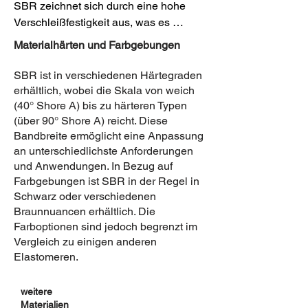
SBR zeichnet sich durch eine hohe 
Verschleißfestigkeit aus, was es 
besonders in Anwendungen mit 
Materialhärten und Farbgebungen
mechanischer Beanspruchung attraktiv 
macht. SBR ist gegenüber 
SBR ist in verschiedenen Härtegraden
Witterungseinflüssen empfindlicher als 
erhältlich, wobei die Skala von weich
einige andere Elastomere 

(40° Shore A) bis zu härteren Typen
(über 90° Shore A) reicht. Diese
und kann unter UV-Einwirkung leiden. 
Bandbreite ermöglicht eine Anpassung
Dafür besitzt das Material eine gute 
an unterschiedlichste Anforderungen
Beständigkeit gegenüber Alterung und 
und Anwendungen. In Bezug auf
Ozon, 

Farbgebungen ist SBR in der Regel in
was seine Haltbarkeit und 
Schwarz oder verschiedenen
Langlebigkeit erhöht. 

Braunnuancen erhältlich. Die
Farboptionen sind jedoch begrenzt im
Flexibilität

Vergleich zu einigen anderen
SBR zeigt eine gute Flexibilität und 
Elastomeren.
Elastizität, was es für verschiedene 
Anwendungen geeignet macht, bei 
weitere
denen eine hohe Dehnbarkeit 
Materialien