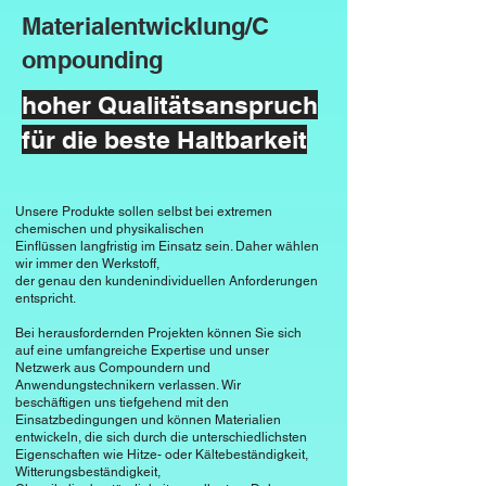
Fahrzeugreifen, geeignet macht.

der Elektroindustrie für 
Materialentwicklung/C
Kabelisolierungen und 
Dichte

ompounding
Drahtummantelungen verwendet.

Die Dichte von Neopren ist moderat 
hoher Qualitätsanspruch
und ermöglicht eine ausgewogene 
Sport- und Freizeitprodukte

Kombination von Festigkeit und 
für die beste Haltbarkeit
Neopren ist das Hauptmaterial für die 
Gewicht. Dies macht es nützlich in 
Herstellung von Tauchanzügen, 
Anwendungen, bei denen eine 
Wassersportanzügen, Handschuhen 
gewisse Leichtigkeit des Materials 
Unsere Produkte sollen selbst bei extremen
und anderen Sport- und 
chemischen und physikalischen
gewünscht ist.

Einflüssen langfristig im Einsatz sein. Daher wählen
Freizeitprodukten aufgrund seiner 
wir immer den Werkstoff,
Flexibilität, Haltbarkeit und 
der genau den kundenindividuellen Anforderungen
Isolationseigenschaften

entspricht.
Wasserbeständigkeit.

Neopren zeigt sehr gute isolierende 
Bei herausfordernden Projekten können Sie sich
Eigenschaften, insbesondere im 
auf eine umfangreiche Expertise und unser
Industrielle Dichtungsanwendungen

elektrischen Bereich. Es wird oft in der 
Netzwerk aus Compoundern und
Aufgrund seiner Vielseitigkeit und 
Anwendungstechnikern verlassen. Wir
Elektroindustrie für 
beschäftigen uns tiefgehend mit den
Beständigkeit wird Neopren in einer 
Kabelummantelungen und Isolierungen 
Einsatzbedingungen und können Materialien
Vielzahl von industriellen 
entwickeln, die sich durch die unterschiedlichsten
verwendet.

Eigenschaften wie Hitze- oder Kältebeständigkeit,
Dichtungsanwendungen eingesetzt, 
Witterungsbeständigkeit,