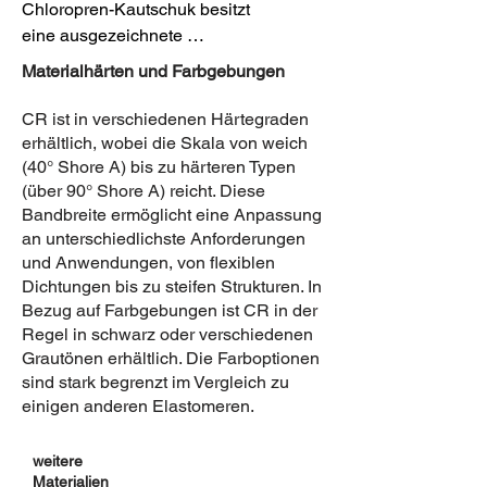
Chloropren-Kautschuk besitzt 
eine ausgezeichnete 
Witterungsbeständigkeit und 
Materialhärten und Farbgebungen
ist resistent gegenüber vielen 
Chemikalien, einschließlich Säuren 
CR ist in verschiedenen Härtegraden
und Basen, Mineralölen und 
erhältlich, wobei die Skala von weich
Schmiermitteln auf, was es für den 
(40° Shore A) bis zu härteren Typen
(über 90° Shore A) reicht. Diese
Einsatz in Außenanwendungen, wie 
Bandbreite ermöglicht eine Anpassung
zum Beispiel in der Bauindustrie 
an unterschiedlichste Anforderungen
interessant macht. Außerdem hat CR 
und Anwendungen, von flexiblen
einzigartige flammhemmende und 
Dichtungen bis zu steifen Strukturen. In
Isolationseigenschaften, wodurch es 
Bezug auf Farbgebungen ist CR in der
vor allem in elektronischen oder 
Regel in schwarz oder verschiedenen
brandgeschützten Komponenten 

Grautönen erhältlich. Die Farboptionen
z.B. in der Automobilindustrie oder im 
sind stark begrenzt im Vergleich zu
Sicherheitsbereich oder 
einigen anderen Elastomeren.
Gehäusebau verwendet wird.

weitere
Flexibilität

Materialien