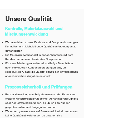
Unsere Qualität
Kontrolle, Materialauswahl und
Mischungsentwicklung
Wir unterziehen unsere Produkte und Compounds strengen
Kontrollen, um gleichbleibende Qualitätsanforderungen zu
gewährleisten
Die Materialauswahl erfolgt in enger Absprache mit dem
Kunden und unseren bewährten Compoundern
Für neue Mischungen stellen wir vorläufige Datenblätter
nach individuellen Kundenanforderungen aus, um
sicherzustellen, dass die Qualität genau
den
physikalischen
oder chemischen Vorgaben entspricht
Prozesssicherheit und Prüfungen
Bei der Herstellung von Freigabemustern oder Prototypen
erstellen wir Erstmusterprüfberichte, Abnahmeprüfzeugnisse
oder Konformitätserklärungen, die durch den Kunden
gegenkontrolliert und freigegeben werden
Wir achten genauestens auf Prozeesssicherheit, sodass es
keine Qualitätsabweichungen zu erwarten sind