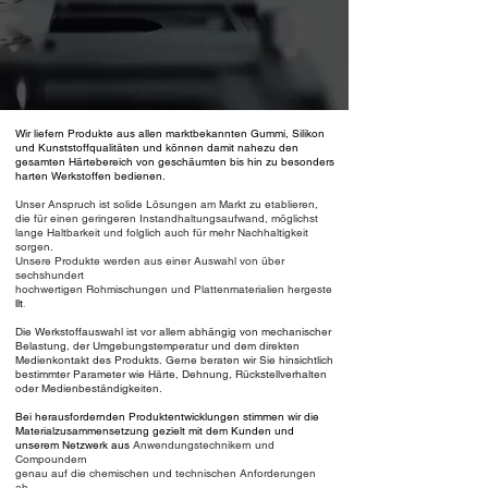
Wir liefern Produkte aus allen marktbekannten Gummi, Silikon
und Kunststoffqualitäten und können damit nahezu
den
gesamten Härtebereich von
geschäumten bis hin zu besonders
harten Werkstoffen bedienen.
Unser Anspruch ist solide Lösungen am Markt zu etablieren,
die für einen geringeren Instandhaltungsaufwand, möglichst
lange Haltbarkeit und folglich auch für mehr Nachhaltigkeit
sorgen.
Unsere Prod
ukte werden aus einer Auswahl
von über
sechs
hundert
hochwertigen Rohmischungen
und
Plattenmaterialien hergeste
llt
.
Die Werkstoffauswahl ist vor allem abhängig von mechanischer
Belastung,
der Umgebungstemperatur und dem direkten
Medienkontakt des Produkts.
Gerne beraten wir Sie hinsichtlich
bestimmter Parameter wie
Härte, Dehnung, Rückstellverhalten
oder Medienbeständigkeiten.
Bei herausfordernden
Produktentwicklungen
stimmen wir die
Materialzusammensetzung gezielt mit dem Kunden und
unserem Netzwerk aus
Anwendungstechnikern
und
Compoundern
genau auf
die chemischen
und
technischen Anforderungen
ab.