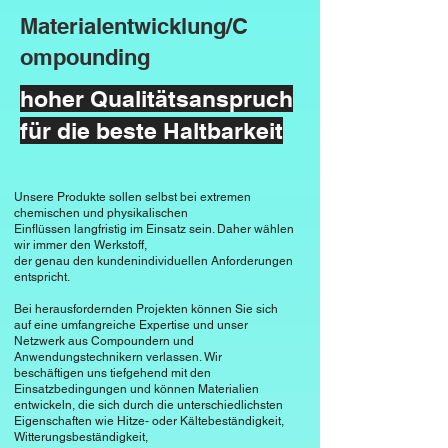
Aufgrund seiner chemischen Struktur 
Materialentwicklung/C
Haushaltsgeräte

und Zusammensetzung zeigt EPDM 
EPDM wird in Dichtungen und 
ompounding
eine ausgezeichnete 
Dichtungsringen von Haushaltsgeräten 
Verschleißfestigkeit. Es behält seine 
hoher Qualitätsanspruch
verwendet, besonders wenn es um 
Integrität und Oberflächenqualität auch 
Witterungsbeständigkeit und 
für die beste Haltbarkeit
bei wiederholter Beanspruchung.

Langlebigkeit geht.

Dichte

Wassertechnik

Unsere Produkte sollen selbst bei extremen
Die Dichte von EPDM liegt im Bereich 
chemischen und physikalischen
Aufgrund seiner Beständigkeit 
von etwa 0,85 bis 0,87 g/cm³. Diese 
Einflüssen langfristig im Einsatz sein. Daher wählen
gegenüber Wasserdampf und 
wir immer den Werkstoff,
moderate Dichte ermöglicht eine gute 
der genau den kundenindividuellen Anforderungen
verschiedenen Witterungseinflüssen 
Verarbeitbarkeit und macht das 
entspricht.
wird EPDM für Dichtungen und 
Material gleichzeitig leicht und 
Bei herausfordernden Projekten können Sie sich
Membranen in Wasseranwendungen 
handhabbar.

auf eine umfangreiche Expertise und unser
eingesetzt.
Netzwerk aus Compoundern und
Anwendungstechnikern verlassen. Wir
Isolationseigenschaften

beschäftigen uns tiefgehend mit den
Einsatzbedingungen und können Materialien
EPDM bietet gute elektrische 
entwickeln, die sich durch die unterschiedlichsten
Isolationseigenschaften, weshalb es 
Eigenschaften wie Hitze- oder Kältebeständigkeit,
Witterungsbeständigkeit,
häufig in der Elektroindustrie für die 