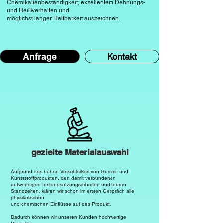
Chemikalienbeständigkeit, exzellentem Dehnungs-
Herstellung von Kabelisolierungen 
und Reißverhalten und
möglichst langer Haltbarkeit auszeichnen.
eingesetzt wird.

Witterungsbeständigkeit

EPDM ist äußerst witterungsbeständig 
Anfrage
Kontakt
und zeigt eine hohe Beständigkeit 
gegenüber UV-Strahlung und Ozon. 
Diese Eigenschaft macht es ideal für 
den Einsatz im Freien.

Chemikalienbeständigkeit

EPDM widersteht vielen Chemikalien, 
Säuren und Basen, was es vielseitig 
gezielte Materialauswahl
einsetzbar macht, auch in 
Aufgrund des hohen Verschleißes von Gummi-
und
Umgebungen mit chemischer 
Kunststoffprodukten, den damit verbundenen
aufwendigen Instandsetzungsarbeiten und teuren
Exposition.

Standzeiten, klären wir schon im ersten Gespräch alle
physikalischen
und chemischen Einflüsse auf das Produkt.
Temperaturbeständigkeit

Dadurch können wir unseren Kunden hochwertige