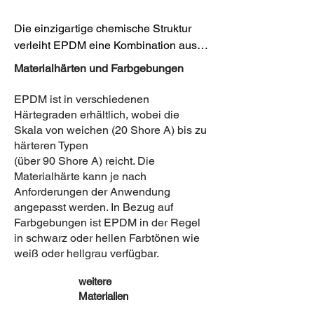
Die einzigartige chemische Struktur 
verleiht EPDM eine Kombination aus 
Flexibilität, Festigkeit und 
Materialhärten und Farbgebungen
Beständigkeit,

die es in verschiedenen 
EPDM ist in verschiedenen
Industriebereichen unentbehrlich 
Härtegraden erhältlich, wobei die
macht. 

Skala von weichen (20 Shore A) bis zu
härteren Typen
​Es ist resistent gegenüber 
(über 90 Shore A) reicht. Die
Witterungseinflüssen, Ozon, UV, 
Materialhärte kann je nach
alterungsbedingten Veränderungen 
Anforderungen der Anwendung
und vielen Chemikalien.

angepasst werden. In Bezug auf
EPDM wird in verschiedenen 
Farbgebungen ist EPDM in der Regel
industriellen Anwendungen eingesetzt, 
in schwarz oder hellen Farbtönen wie
wo eine Kombination aus Elastizität, 
weiß oder hellgrau
verfügbar.
Witterungsbeständigkeit und 
Chemikalienbeständigkeit erforderlich 
weitere
Materialien
ist.
