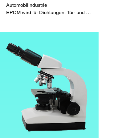
Automobilindustrie

Flexibilität

EPDM wird für Dichtungen, Tür- und 
EPDM zeichnet sich durch eine hohe 
Fensterdichtungen, Schläuche, O-
Flexibilität aus, was es besonders 
Ringe und andere 
anpassungsfähig für verschiedene 
Abdichtungskomponenten in 
Anwendungen macht. Diese Flexibilität 
Fahrzeugen eingesetzt.

bleibt auch bei niedrigen Temperaturen 
erhalten.

Bauindustrie

EPDM findet Anwendung in 
Reißfestigkeit

Dachabdichtungen, Fensterdichtungen, 
EPDM weist eine gute Reißfestigkeit 
Fassadenprofilen und anderen 
auf, was bedeutet, dass es 
Bauelementen.

widerstandsfähig gegenüber Rissen 
und mechanischen Belastungen ist. 
Elektroindustrie

Dies macht es besonders geeignet für 
Durch seine guten elektrischen 
Anwendungen, bei denen hohe 
Isolationseigenschaften wird EPDM für 
Beanspruchungen auftreten können.

Kabelisolierungen und Dichtungen in 
elektrischen Anwendungen genutzt.

Verschleißfestigkeit
